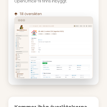
OpenOffice-fil finns inbyggt.
Till översikten