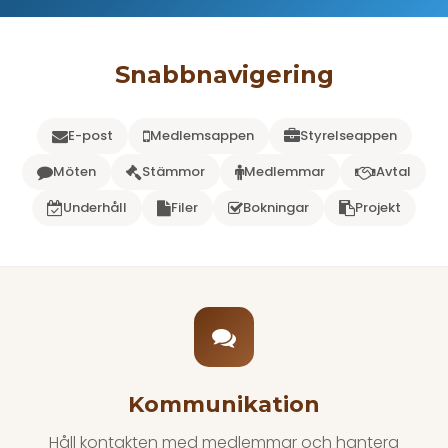
Snabbnavigering
E-post
Medlemsappen
Styrelseappen
Möten
Stämmor
Medlemmar
Avtal
Underhåll
Filer
Bokningar
Projekt
Kommunikation
Håll kontakten med medlemmar och hantera