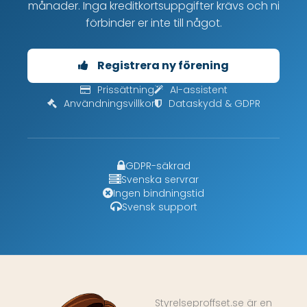
månader. Inga kreditkortsuppgifter krävs och ni
förbinder er inte till något.
Registrera ny förening
Prissättning
AI-assistent
Användningsvillkor
Dataskydd & GDPR
GDPR-säkrad
Svenska servrar
Ingen bindningstid
Svensk support
Styrelseproffset.se är en