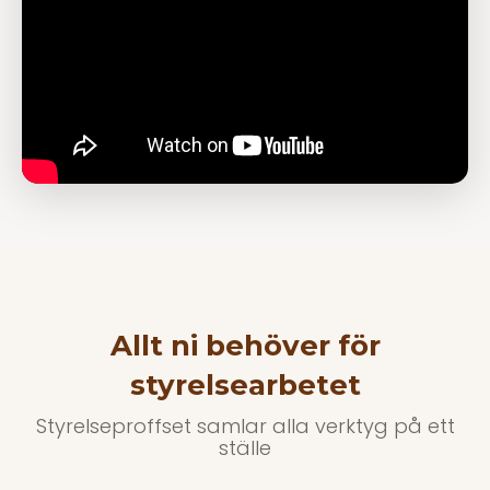
Allt ni behöver för
styrelsearbetet
Styrelseproffset samlar alla verktyg på ett
ställe