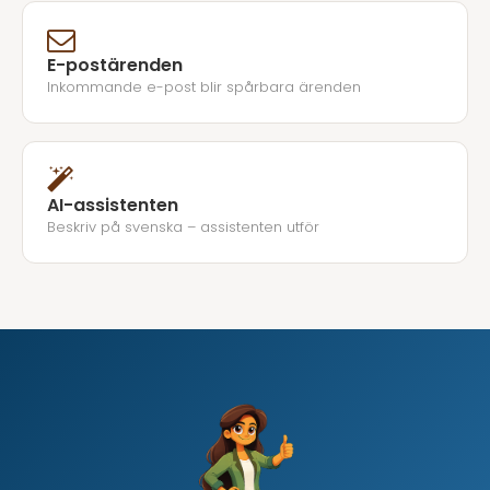
E-postärenden
Inkommande e-post blir spårbara ärenden
AI-assistenten
Beskriv på svenska – assistenten utför