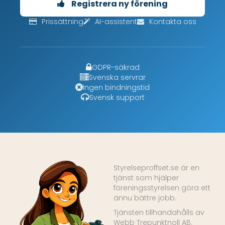
Registrera ny förening
Prissättning
AI-assistent
Kontakta oss
GDPR-säkrad
Svenska servrar
Ingen bindningstid
Svensk support
Styrelseproffset.se är en
tjänst som hjälper
föreningsstyrelsen göra ett
ännu bättre jobb.
Tjänsten tillhandahålls av
Webb Trepunktnoll AB.